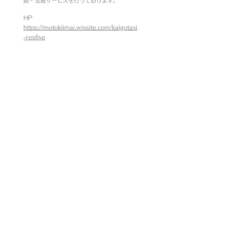
助・交通サービスを行っております。
HP
https://motokiimai.wixsite.com/kaigotaxi
-resfive